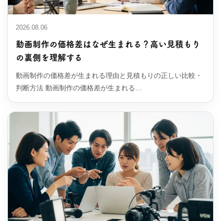
2026.08.06
動画制作の価格差はなぜ生まれる？高い見積もり
の裏側を理解する
動画制作の価格差が生まれる理由と見積もりの正しい比較・
判断方法 動画制作の価格差が生まれる…