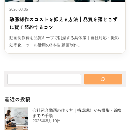
2026.08.05
動画制作のコストを抑える方法｜品質を落とさず
に賢く節約するコツ
動画制作費を品質キープで削減する具体策｜自社対応・撮影
効率化・ツール活用の3本柱 動画制作…
最近の投稿
会社紹介動画の作り方｜構成設計から撮影・編集
までの手順
2026年8月10日