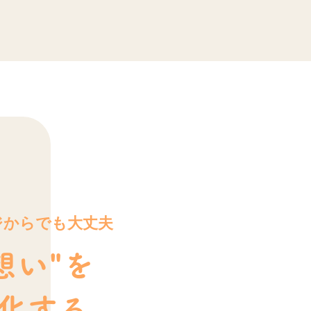
ジからでも大丈夫
想い"を
化する