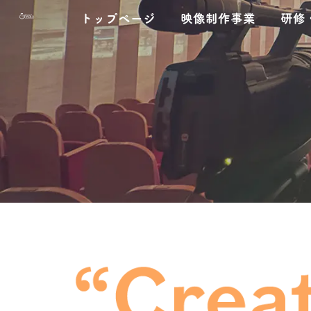
コ
ナ
トップページ
映像制作事業
研修
ン
ビ
テ
ゲ
ン
ー
ツ
シ
へ
ョ
ス
ン
キ
に
ッ
移
プ
動