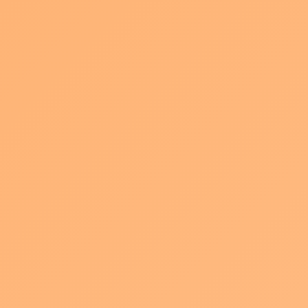
2026年1月30日
【名古屋市役所関連】名古屋市役所シティプロ
モーション「やさなご」の一環として、株式会
社ＰＡＱＬＡ（代表取締役 小塚未波）と第二
ピアサービス株式会社™（代表取締役 尾藤文
人）が共同で、なごや地域課題解決型放送局
「やさなご放 […]
続きを読む
満員御礼！DXPO専門セミナー
お知らせ
2025年6月24日
6/12 ポートメッセなごやで開催されたDXPOに
て 弊社代表が専門セミナーに登壇させていただ
きました 今回のテーマは 60 秒でターゲットを
惹きつける！SNSで効果を発揮する動画の企
画・構成術 約130名もの […]
続きを読む
中日BIZナビで取材いただきました
お知らせ