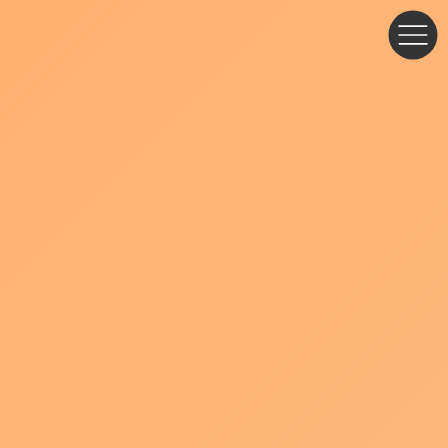
コ
ナ
ン
ビ
テ
ゲ
ン
ー
ツ
シ
へ
ョ
ス
ン
キ
に
ッ
移
プ
動
ブログ・お知らせ
「やさなご放送局」を発足します
お知らせ