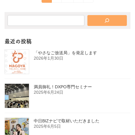
定
定
定
稿
ペ
ペ
ペ
の
ー
ー
ー
ジ
ジ
ジ
ペ
ー
ジ
最近の投稿
送
「やさなご放送局」を発足します
り
2026年1月30日
満員御礼！DXPO専門セミナー
2025年6月24日
中日BIZナビで取材いただきました
2025年6月5日