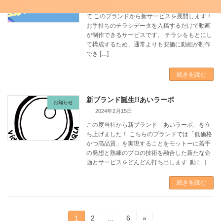
新ブランド「あいラーボ」の立ち上げにあたっ
て このブランドから新サービスを展開します！
お手持ちのチラシデータを入稿するだけで動画
が制作できるサービスです。 チラシをもとにし
て構成するため、通常よりも安価に動画が制作
でき […]
続きを読む
新ブランド誕生!!あいラーボ
お知らせ
2024年2月15日
この度当社から新ブランド「あいラーボ」を立
ち上げました！ こちらのブランドでは「低価格
かつ高品質」を実現することをモットーに若手
の発想と熟練のプロの技術を融合した新たな企
画とサービスをどんどん打ち出します 動 […]
続きを読む
投
固
固
固
1
2
…
6
»