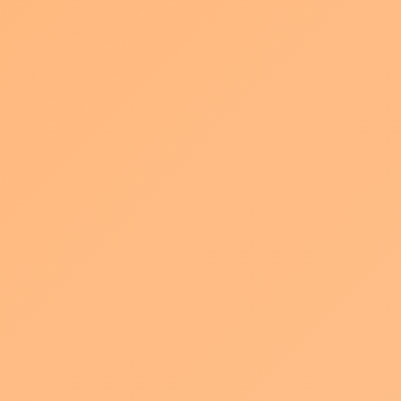
2025年4月23日
================================ 売上
アップ・販売促進・DX推進のための展示
会 【営業・マーケDXPO名古屋'25】 の専門セ
ミナーに代表が登壇します。 ・会 期：2025
年6月12日 […]
続きを読む
パキュラの2024年新サービス！
お知らせ
2024年11月4日
中小企業様を対象に今年も多くの新サービスを
リリースしています 愛知県・岐阜県に本社を置
く地元企業様限定特価で駅前サイネージでの
CM放映枠を販売中▶︎価格：放映料月額 7.7万
円〜 動画とパネルを組み合わせて展示すること
で […]
続きを読む
メッセナゴヤへのご来場ありがとうござ
お知らせ