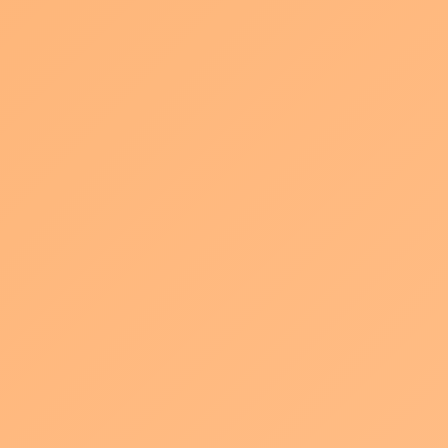
2025年6月5日
tecBizEXPOの会場にて 中日BIZナビの記者様に
取材いただきました 代表小塚が新事業について
話させていただいています。 全文は会員限定と
なっております これを機に中日BIZナビにもぜ
ひご登録ください！
続きを読む
【新事業】キャラクターコンテンツ始動
お知らせ
2025年5月29日
パキュラは2025年5月より新事業として 自社制
作のキャラクターコンテンツを展開します。 パ
キュラは名古屋の映像制作会社として 企業プロ
モーション、CMを中心に これまでに多くの映
像作品を生み出してきました そんなパキュ […]
続きを読む
セミナーのお知らせ
お知らせ