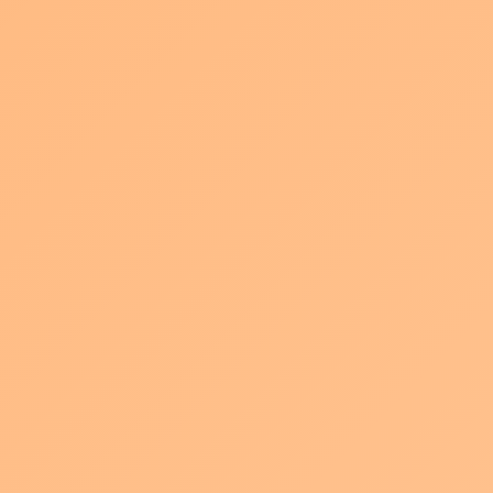
いました
2024年11月2日
メッセナゴヤ2024に出展したくさんの方にご来
場いただきました お越しいただいた皆様に心か
らお礼申し上げます
続きを読む
オンラインセミナー開催
お知らせ
2024年2月26日
ソニーグループが開発した最新の自動動画生成
ツールSoVeC Smart Video その活用方法と近年
の動画マーケティング及び採用PRシーンでの動
画活用事情について2回に渡って解説します！
どちらか1回の参加も可能 ▼ […]
続きを読む
新サービス「そのチラシ動かせます」
お知らせ
2024年2月15日