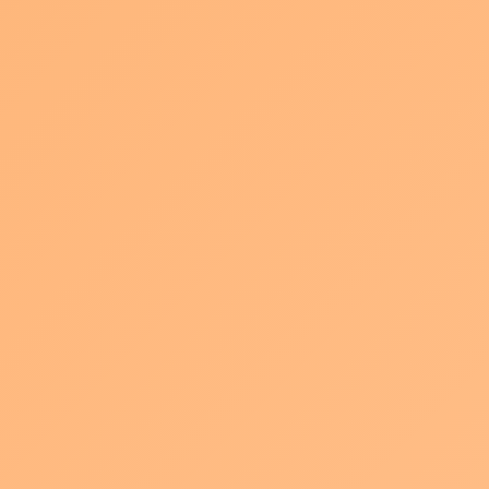
動画制作のコストを抑える方法｜品質を
落とさずに賢く節約するコツ
新着!!
2026年8月5日
動画制作費を品質キープで削減する具体策｜自
社対応・撮影効率化・ツール活用の3本柱 動画
制作のコストを下げつつ品質を守るための具体
的な工夫を整理します。 結論として、動画制作
のコストを賢く抑えるには「目的に直結しない
演出を […]
続きを読む
動画制作費用の内訳を理解する｜見積も
りの妥当性を見極める視点
新着!!
2026年8月4日
動画制作費用の内訳と見積もり比較の正しい見
方｜5つのブロックで理解する費用構造 結論か
ら言うと、動画制作費用の内訳は「人がどれだ
け動くか（工数）」と「実費（場所・機材・権