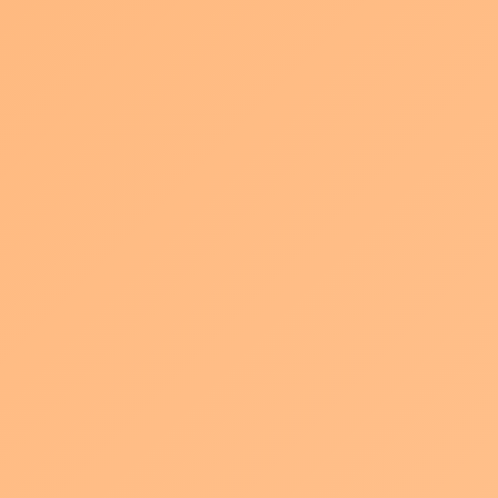
利など）」の積み上げで決まり、その構造を理
解すれば […]
続きを読む
動画制作会社と契約する前に｜トラブル
を防ぐための確認項目
新着!!
2026年8月3日
動画制作会社との契約前チェックリスト｜業務
範囲・著作権・修正条件で失敗しない確認ポイ
ント 動画制作会社と契約する前にチェックすべ
き項目と注意点を解説します。 結論として、動
画制作会社と契約する前に必ず確認すべきなの
は「業 […]
続きを読む
動画制作会社との打ち合わせで確認すべ
きこと｜初回ヒアリングのコツ
新着!!
2026年8月2日
動画制作会社との初回打ち合わせを成功させる