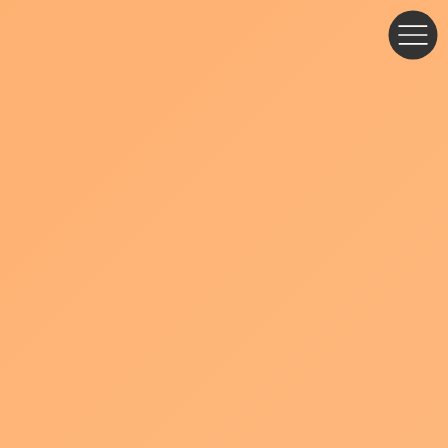
コ
ナ
ン
ビ
テ
ゲ
ン
ー
ツ
シ
へ
ョ
ス
ン
キ
に
ッ
移
プ
動
ハウツー
動画制作で失敗しないために｜進行前に
必ず決めておきたいこと
新着!!