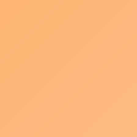
2026年8月7日
動画制作の失敗を防ぐ進行前チェックリスト｜
目的・体制・予算・決裁の7項目を整理する方
法 結論として、動画制作で失敗しないためには
「進行前に決めておくこと」を明文化し、社内
と制作会社の両方で同じ前提を共有してからス
タートす […]
続きを読む
動画制作の価格差はなぜ生まれる？高い
見積もりの裏側を理解する
新着!!
2026年8月6日
動画制作の価格差が生まれる理由と見積もりの
正しい比較・判断方法 動画制作の価格差が生ま
れる主な理由と、高い見積もりの裏側を解説し
ます。 結論として、動画制作の価格差は「企
画・撮影・編集にかかる工数と体制」「ロケ・
キャスト […]
続きを読む