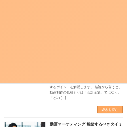
確認事項と事前準備のポイント 動画制作会社と
の初回打ち合わせで必ず確認しておきたい事項
をまとめます。 結論から言うと、動画制作会社
との初回打ち合わせで確認すべきことは「目
的・ター […]
続きを読む
動画制作の見積もりはどこを見る？項目
ごとの意味とチェックポイント
新着!!
2026年8月1日
動画制作の見積もり内訳を読み解く｜企画・撮
影・編集の費用構造と比較・判断のコツ 動画制
作の見積もりで、各項目の意味と妥当性を確認
するポイントを解説します。 結論から言うと、
動画制作の見積もりは「合計金額」ではなく、
「どの […]
続きを読む
動画マーケティング 相談するべきタイミ