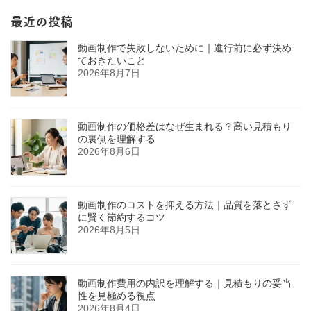
ー
ジ
最近の投稿
送
動画制作で失敗しないために｜進行前に必ず決め
り
ておきたいこと
2026年8月7日
動画制作の価格差はなぜ生まれる？高い見積もり
の裏側を理解する
2026年8月6日
動画制作のコストを抑える方法｜品質を落とさず
に賢く節約するコツ
2026年8月5日
動画制作費用の内訳を理解する｜見積もりの妥当
性を見極める視点
2026年8月4日