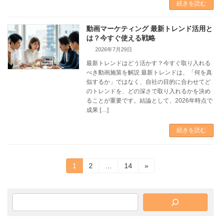
続きを読む
動画マーケティング 最新トレンド活用と
は？今すぐ使える戦略
2026年7月29日
最新トレンドはどう活かす？今すぐ取り入れる
べき動画施策を解説 最新トレンドは、「何を真
似するか」ではなく、自社の目的に合わせてど
のトレンドを、どの深さで取り入れるかを決め
ることが重要です。結論として、2026年時点で
成果 […]
続きを読む
投
固
固
固
1
2
…
14
»
定
定
定
稿
ペ
ペ
ペ
の
ー
ー
ー
ジ
ジ
ジ
ペ