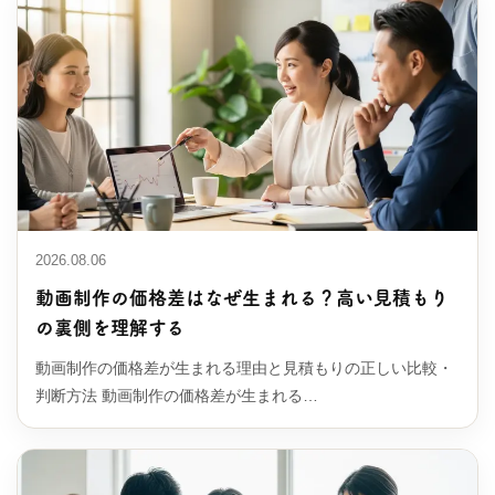
2026.08.06
動画制作の価格差はなぜ生まれる？高い見積もり
の裏側を理解する
動画制作の価格差が生まれる理由と見積もりの正しい比較・
判断方法 動画制作の価格差が生まれる…