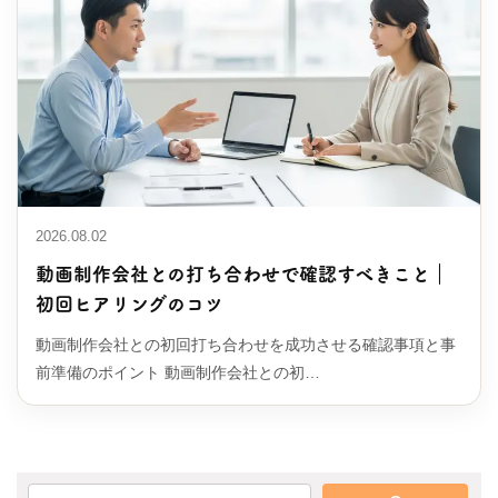
2026.08.02
動画制作会社との打ち合わせで確認すべきこと｜
初回ヒアリングのコツ
動画制作会社との初回打ち合わせを成功させる確認事項と事
前準備のポイント 動画制作会社との初…