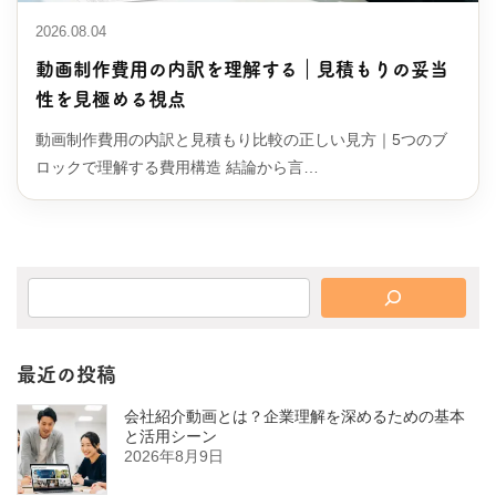
2026.08.04
動画制作費用の内訳を理解する｜見積もりの妥当
性を見極める視点
動画制作費用の内訳と見積もり比較の正しい見方｜5つのブ
ロックで理解する費用構造 結論から言…
最近の投稿
会社紹介動画とは？企業理解を深めるための基本
と活用シーン
2026年8月9日