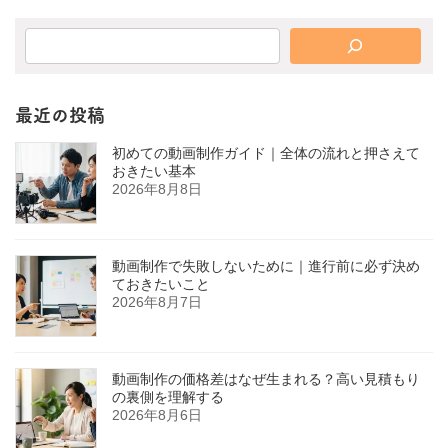
最近の投稿
初めての動画制作ガイド｜全体の流れと押さえて
おきたい基本
2026年8月8日
動画制作で失敗しないために｜進行前に必ず決め
ておきたいこと
2026年8月7日
動画制作の価格差はなぜ生まれる？高い見積もり
の裏側を理解する
2026年8月6日