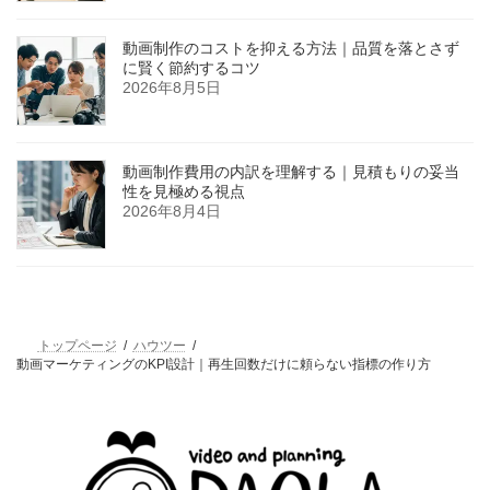
動画制作のコストを抑える方法｜品質を落とさず
に賢く節約するコツ
2026年8月5日
動画制作費用の内訳を理解する｜見積もりの妥当
性を見極める視点
2026年8月4日
トップページ
ハウツー
動画マーケティングのKPI設計｜再生回数だけに頼らない指標の作り方