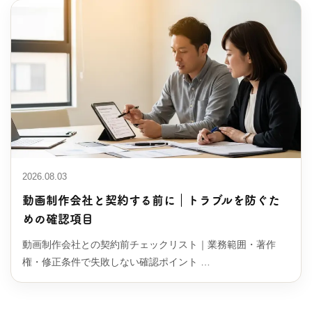
2026.08.03
動画制作会社と契約する前に｜トラブルを防ぐた
めの確認項目
動画制作会社との契約前チェックリスト｜業務範囲・著作
権・修正条件で失敗しない確認ポイント …