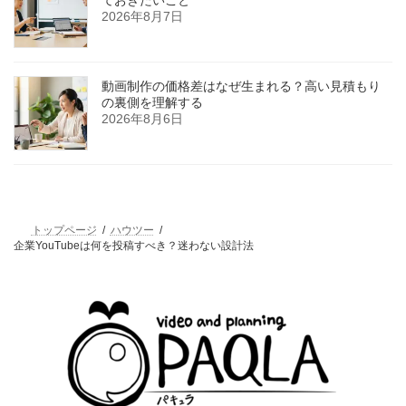
2026年8月7日
動画制作の価格差はなぜ生まれる？高い見積もり
の裏側を理解する
2026年8月6日
トップページ
ハウツー
企業YouTubeは何を投稿すべき？迷わない設計法