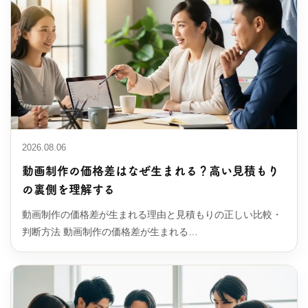
2026.08.06
動画制作の価格差はなぜ生まれる？高い見積もり
の裏側を理解する
動画制作の価格差が生まれる理由と見積もりの正しい比較・
判断方法 動画制作の価格差が生まれる…