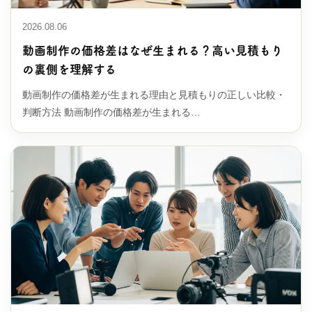
2026.08.06
動画制作の価格差はなぜ生まれる？高い見積もり
の裏側を理解する
動画制作の価格差が生まれる理由と見積もりの正しい比較・
判断方法 動画制作の価格差が生まれる…