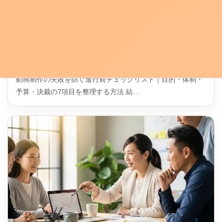
2026.08.07
動画制作で失敗しないために｜進行前に必ず決め
ておきたいこと
動画制作の失敗を防ぐ進行前チェックリスト｜目的・体制・
予算・決裁の7項目を整理する方法 結…