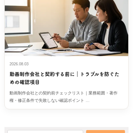
2026.08.03
動画制作会社と契約する前に｜トラブルを防ぐた
めの確認項目
動画制作会社との契約前チェックリスト｜業務範囲・著作
権・修正条件で失敗しない確認ポイント …