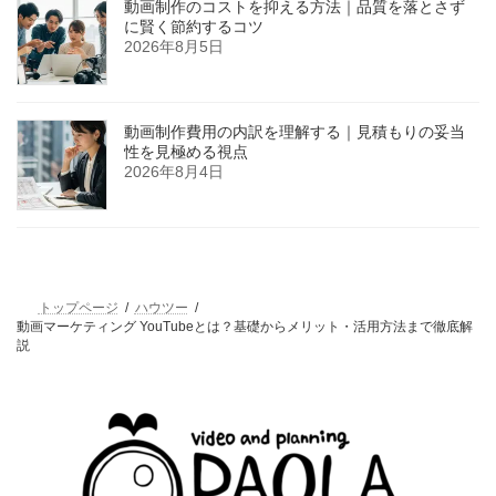
動画制作のコストを抑える方法｜品質を落とさず
に賢く節約するコツ
2026年8月5日
動画制作費用の内訳を理解する｜見積もりの妥当
性を見極める視点
2026年8月4日
トップページ
ハウツー
動画マーケティング YouTubeとは？基礎からメリット・活用方法まで徹底解
説