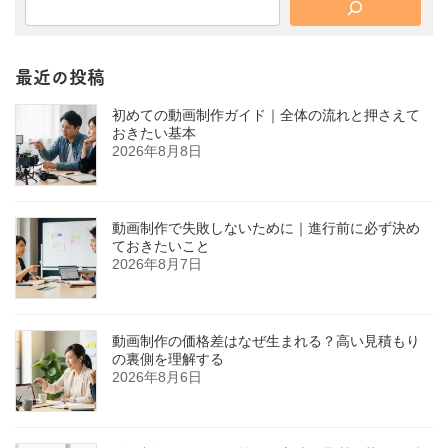
最近の投稿
初めての動画制作ガイド｜全体の流れと押さえて
おきたい基本
2026年8月8日
動画制作で失敗しないために｜進行前に必ず決め
ておきたいこと
2026年8月7日
動画制作の価格差はなぜ生まれる？高い見積もり
の裏側を理解する
2026年8月6日