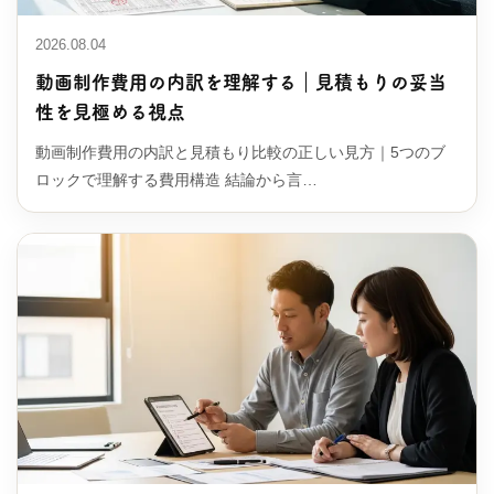
2026.08.04
動画制作費用の内訳を理解する｜見積もりの妥当
性を見極める視点
動画制作費用の内訳と見積もり比較の正しい見方｜5つのブ
ロックで理解する費用構造 結論から言…