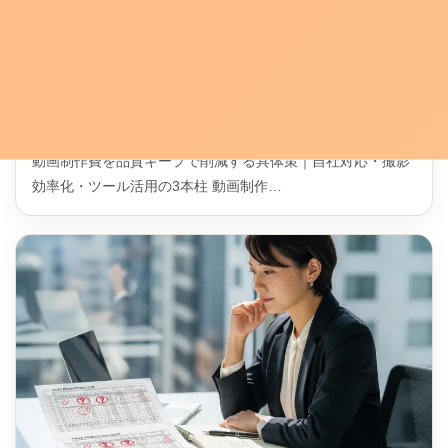
2026.08.05
動画制作のコストを抑える方法｜品質を落とさず
に賢く節約するコツ
動画制作費を品質キープで削減する具体策｜自社対応・撮影
効率化・ツール活用の3本柱 動画制作…