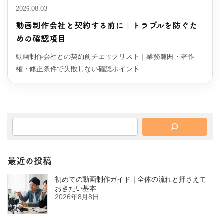
2026.08.03
動画制作会社と契約する前に｜トラブルを防ぐた
めの確認項目
動画制作会社との契約前チェックリスト｜業務範囲・著作
権・修正条件で失敗しない確認ポイント …
最近の投稿
初めての動画制作ガイド｜全体の流れと押さえて
おきたい基本
2026年8月8日