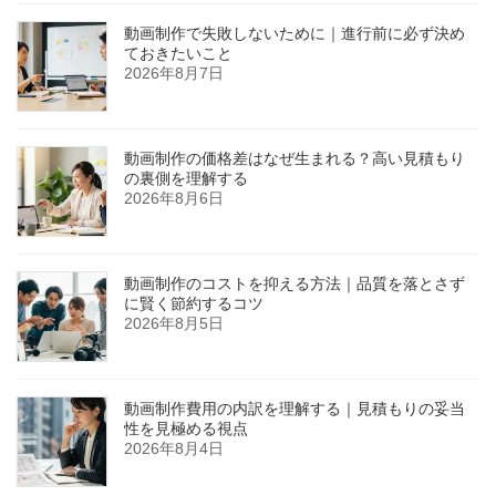
動画制作で失敗しないために｜進行前に必ず決め
ておきたいこと
2026年8月7日
動画制作の価格差はなぜ生まれる？高い見積もり
の裏側を理解する
2026年8月6日
動画制作のコストを抑える方法｜品質を落とさず
に賢く節約するコツ
2026年8月5日
動画制作費用の内訳を理解する｜見積もりの妥当
性を見極める視点
2026年8月4日