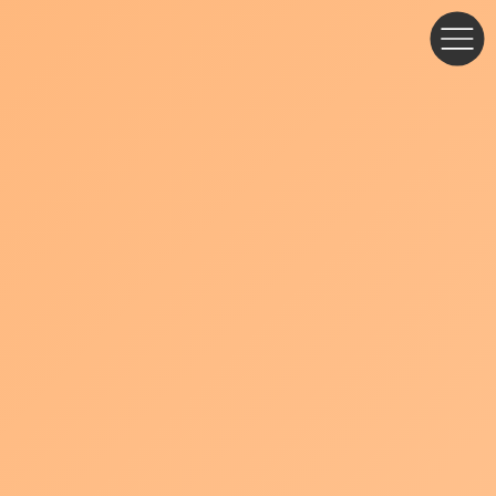
コ
ナ
ン
ビ
テ
ゲ
ン
ー
ツ
シ
へ
ョ
ス
ン
キ
に
ッ
移
プ
動
ブログ・お知らせ
構図