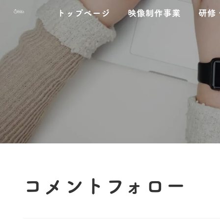
コ
ナ
トップページ
映像制作事業
研修
ン
ビ
テ
ゲ
ン
ー
ツ
シ
へ
ョ
ス
ン
キ
に
ッ
移
プ
動
コメントフォロー