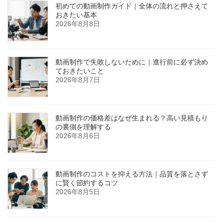
初めての動画制作ガイド｜全体の流れと押さえて
おきたい基本
2026年8月8日
動画制作で失敗しないために｜進行前に必ず決め
ておきたいこと
2026年8月7日
動画制作の価格差はなぜ生まれる？高い見積もり
の裏側を理解する
2026年8月6日
動画制作のコストを抑える方法｜品質を落とさず
に賢く節約するコツ
2026年8月5日