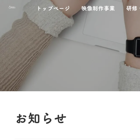
コ
ナ
トップページ
映像制作事業
研修
ン
ビ
テ
ゲ
ン
ー
ツ
シ
へ
ョ
ス
ン
キ
に
ッ
移
プ
動
お知らせ