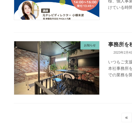
様、個人事
けている時間
事務所を
お知らせ
2023年2月4
いつもご支援
本社事務所
での業務を開
投
«