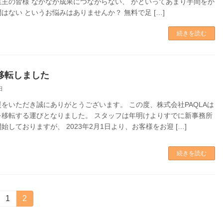
業主の皆様 なかなか成果につながらない、 かといってあまり手間をか
はない というお悩みはありませんか？ 無料で足 […]
続きを読む
移転しました
日
をいただき誠にありがとうございます。 この度、株式会社PAQLAは
を移転する運びとなりました。 スタッフは年明けよりすでに新事務所
始しておりますが、 2023年2月1日より、お客様をお迎 […]
続きを読む
固
1
固
2
定
定
ペ
ペ