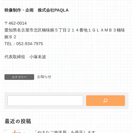
映像制作・企画 株式会社PAQLA
〒462-0014
愛知県名古屋市北区楠味鋺５丁目２１４番地１ＧＬＡＭＢ３楠味
鋺Ｂ２
TEL：052-934-7975
代表取締役 小塚未波
お知らせ
カテゴリー
最近の投稿
「やさなご放送局」を発足します