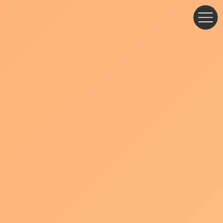
コ
ナ
ン
ビ
テ
ゲ
ン
ー
ツ
シ
へ
ョ
ス
ン
キ
に
ッ
移
プ
動
ブログ・お知らせ
事務所を移転しました