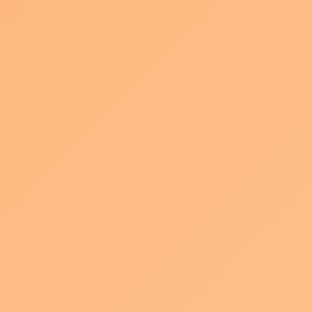
最
2023年2月4日
paqla201905
終
更
いつもご支援をいただき誠にありがとうございます。
新
日
時
この度、株式会社PAQLAは本社事務所を移転する運びとなりまし
:
た。
スタッフは年明けよりすでに新事務所での業務を開始しておりま
すが、
2023年2月1日より、お客様をお迎えできる準備が整いましたので
お知らせ致します。