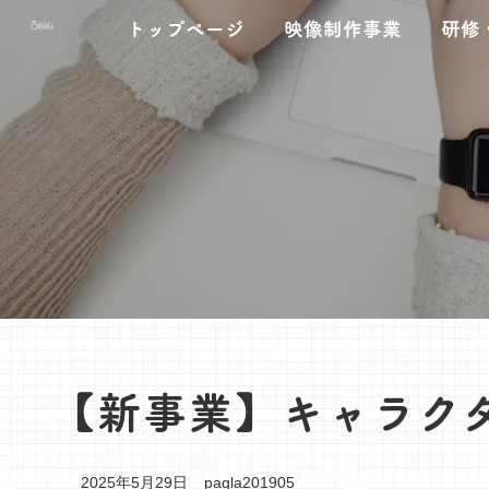
コ
ナ
トップページ
映像制作事業
研修
ン
ビ
テ
ゲ
ン
ー
ツ
シ
へ
ョ
ス
ン
キ
に
ッ
移
プ
動
【新事業】キャラク
最
2025年5月29日
paqla201905