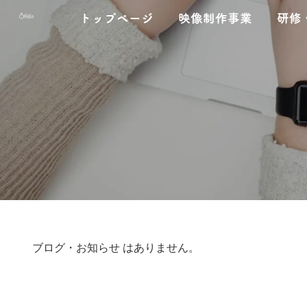
コ
ナ
トップページ
映像制作事業
研修
ン
ビ
テ
ゲ
ン
ー
ツ
シ
へ
ョ
ス
ン
キ
に
ッ
移
プ
動
ブログ・お知らせ はありません。