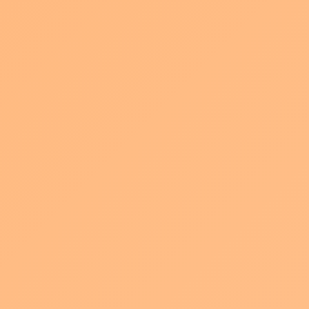
見た目としては左開きになっている状態です。
ホワイトボードやスクリーン・資料画像などはこの空いている位
置に配置してください。
理由は様々ありますが、
ほとんどの場合、資料は横書きで、左上から読むのが一般的で
す。
まずはそれを邪魔しない立ち位置であること。
それから、この立ち位置は舞台でいう「上手(かみて)」というポジ