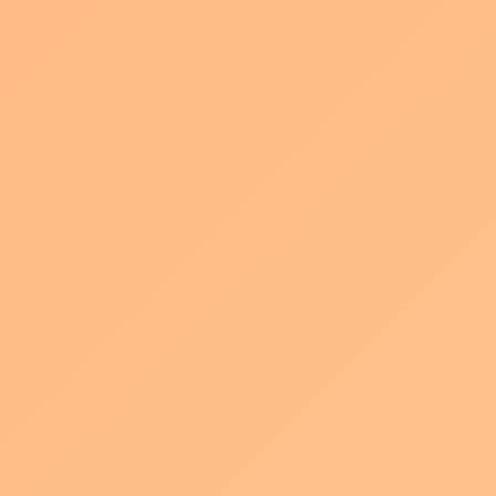
ションになりますので、
(舞台ではお客さんから見て右側を上手、左側を下手といいます)
写っている人物に対して「正義」「強い」「かっこいい」という
印象を無意識に感じる構図でもあります。
余談ですがアニメを見ていると正義のヒーローは右側から登場す
ることが多いです。
対して最終的に負けてしまうであろう怪物は左側にいます。
ところが！戦っていてピンチが訪れた時はヒーローでも左側に配
置されている構図になります。