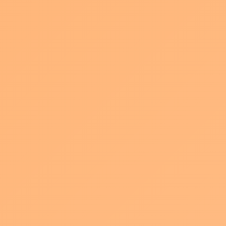
大切なのはは腰から上を
きっちり
切り取ることで
す。
この時、太もものあたりなど、中途半端な構図にならないように
しましょう。
中途半端な位置だとどことなく不安定な印象を与えるので講師業
の方は特に気をつけたいところです。
腰半分を切り取ることで講師の表情がよくわかる、かつ内容にも