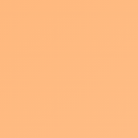
集中できる構図というわけです。
そしてポイント２
図のように画面を
４つに分割したとき左半分が２に対して右半分
が1になる比率で空間を作ります。