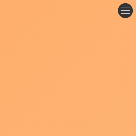
コ
ナ
ン
ビ
テ
ゲ
ン
ー
ツ
シ
へ
ョ
ス
ン
キ
に
ッ
移
プ
動
ブログ・お知らせ
ウェビナー講師の方必見！人物撮