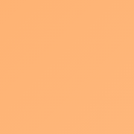
見ていただく方がよりみなさんのセミナーに集中して聞き入って
いただくためにも、
ぜひ実践してみてください！
まず話している人物を撮影する時の構図の基本です。
話す人の雰囲気(表情や口に動きなど)を見て取るにはそれなりにア
ップサイズにして撮る必要があります。
しかしアップにしすぎてしまうと、高圧的な印象を与えてしまっ
たり、