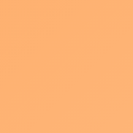
影の構図について
最
2026年7月22日
paqla201905
終
更
感染拡大防止の観点から、WEB上のセミナー「ウェビナー」や
新
日
時
講座動画の配信をする方が増えたと思います。
:
あるいは2021年、新たにそうした事業を始めたい方も多いので
は？？
今回はそうしたみなさんにぜひ気をつけていただきたい！
人物撮影の構図
についてお伝えしたいと思います。