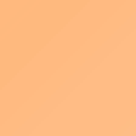
どれも素晴らしい作品ばかりで結構色々買ってしまいました！
制作風景とかを映像化しても面白そう・・・
写真はお友達のヤマモトマヤカさんのグッズです。
インスタで色々と作品情報載せてるそうなのでよかったら見てく
ださいね！
Instagram kittz_suko