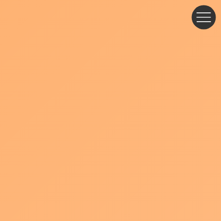
コ
ナ
ン
ビ
テ
ゲ
ン
ー
ツ
シ
へ
ョ
ス
ン
キ
に
ッ
移
プ
動
ブログ・お知らせ
クリエイターズマーケットに行っ