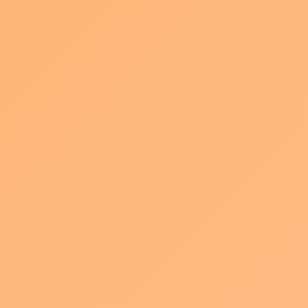
てきました
最
2026年7月22日
paqla201905
終
更
先週末6/29~30にポートメッセ名古屋で開催されていたクリエイタ
新
日
ーズマーケットに行ってきました。
時
:
毎年恒例とも言えるイベントですが、
今年はお友達のクリエイターが出店していたこともあり意気込ん
で行きました。
関西からの出店者も結構いたみたいなんですが、
この地域にも本当にたくさんのクリエイターさんがいるんだなあ
と。