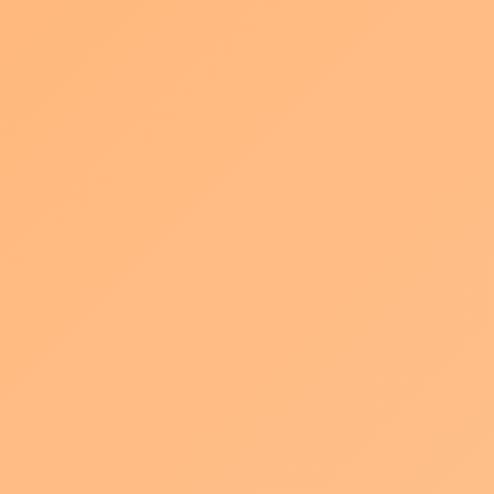
最
2026年7月22日
paqla201905
終
更
2019年に法人化したパキュラは皆様の支えにより設立1周年を迎え
新
日
ることができました。
時
:
いつもご支援をいただきありがとうございます。
１年間、無事に業務を遂行できましたことは、ひとえにPAQLAと
関わってくださる皆様のおかげと
心より感謝しております。
関連会社の皆様におかれましても多くのご支援をいただき、本当
に有り難く感じております。