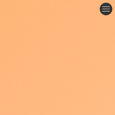
コ
ナ
ン
ビ
テ
ゲ
ン
ー
ツ
シ
へ
ョ
ス
ン
キ
に
ッ
移
プ
動
ブログ・お知らせ
PAQLA設立1周年を迎えました