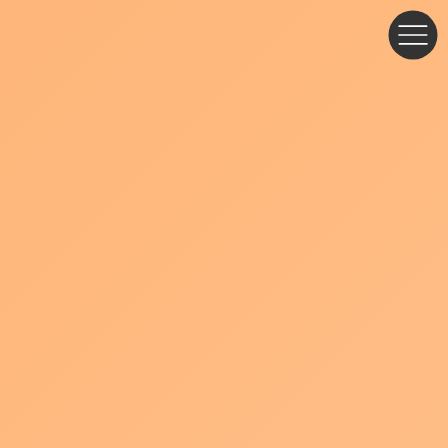
コ
ナ
ン
ビ
テ
ゲ
ン
ー
ツ
シ
へ
ョ
ス
ン
キ
に
ッ
移
プ
動
ブログ・お知らせ
津島商工会議所 動画制作セミナー