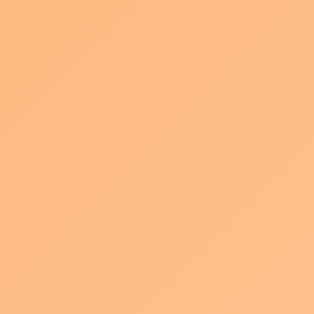
が無事に終了しました
最
2026年7月22日
paqla201905
終
更
先日20日に弊社の代表 小塚が登壇した
新
日
時
津島商工会議所での「初めての動画制作セミナー」が無事に終了
:
しました。
定員10名で募集のところ、それを大きく上回る20名の皆様よりお
申し込みをいただき盛況となりました。
ありがとうございます。
名古屋での内容とは一味違い、