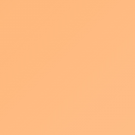
を強化します
最
2026年7月22日
paqla201905
終
更
夏も間近。
新
日
時
:
パキュラでは優秀な若手をあなたの会社に呼び込むために、
また、入社した(する)大切な若手を育てるために、
この夏から採用動画や社内教育に役立てる映像作りに力を入れて
いきます。
具体的には
社員インタビュー、会社紹介、製品紹介などのコンテンツを