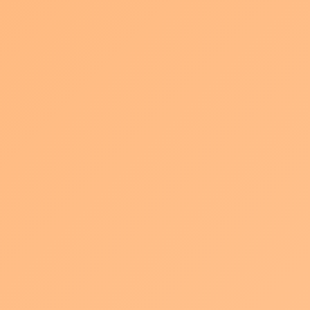
パズルのように組み合わせることで簡単に企画構成を行っていた
だけたり、
YouTubeやSNSへの発信など使い方に合わせた映像制作をご提案
する
専用のプログラムを考案していきます。
言葉で言えば小難しいんですが、
採用・教育動画は何と言ってもわかりやすさ、説明力が重視され
ますので、
撮影技術はもとより、監督のディレクションと編集のスキルが大
切になってきます。