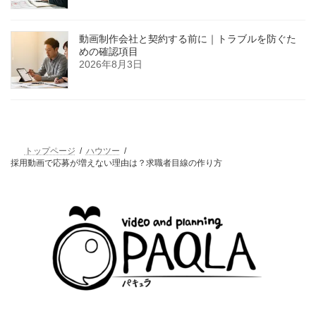
動画制作会社と契約する前に｜トラブルを防ぐた
めの確認項目
2026年8月3日
トップページ
ハウツー
採用動画で応募が増えない理由は？求職者目線の作り方