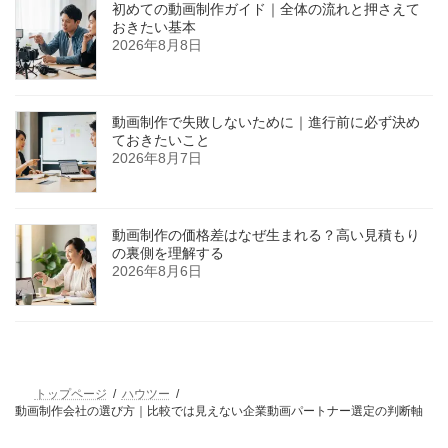
初めての動画制作ガイド｜全体の流れと押さえて
おきたい基本
2026年8月8日
動画制作で失敗しないために｜進行前に必ず決め
ておきたいこと
2026年8月7日
動画制作の価格差はなぜ生まれる？高い見積もり
の裏側を理解する
2026年8月6日
トップページ
ハウツー
動画制作会社の選び方｜比較では見えない企業動画パートナー選定の判断軸