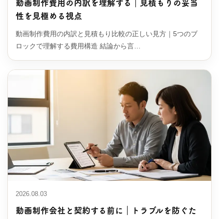
動画制作費用の内訳を理解する｜見積もりの妥当
性を見極める視点
動画制作費用の内訳と見積もり比較の正しい見方｜5つのブ
ロックで理解する費用構造 結論から言…
2026.08.03
動画制作会社と契約する前に｜トラブルを防ぐた