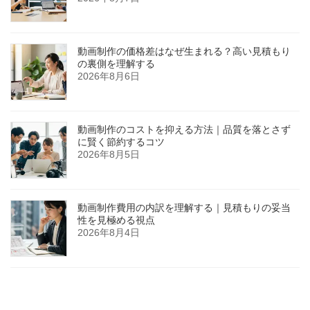
動画制作の価格差はなぜ生まれる？高い見積もり
の裏側を理解する
2026年8月6日
動画制作のコストを抑える方法｜品質を落とさず
に賢く節約するコツ
2026年8月5日
動画制作費用の内訳を理解する｜見積もりの妥当
性を見極める視点
2026年8月4日