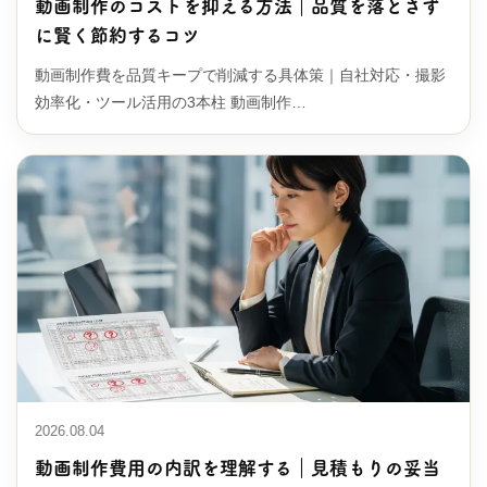
動画制作のコストを抑える方法｜品質を落とさず
に賢く節約するコツ
動画制作費を品質キープで削減する具体策｜自社対応・撮影
効率化・ツール活用の3本柱 動画制作…
2026.08.04
動画制作費用の内訳を理解する｜見積もりの妥当