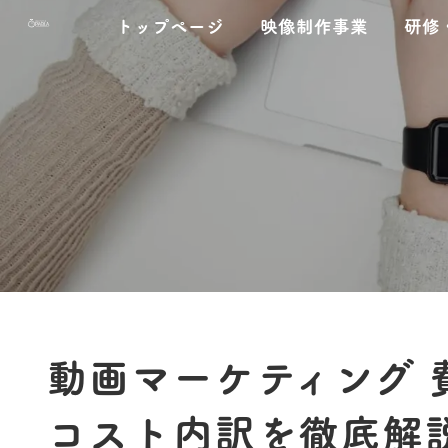
コ
ナ
トップページ
映像制作事業
研修
ン
ビ
テ
ゲ
ン
ー
ツ
シ
へ
ョ
ス
ン
キ
に
ッ
移
プ
動
動画マーケティング 
コスト内訳を徹底解