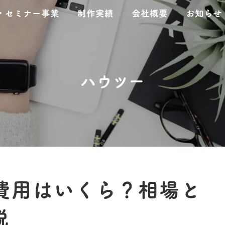
・セミナー事業
制作実績
会社概要
お知らせ
ハウツー
費用はいくら？相場と
説