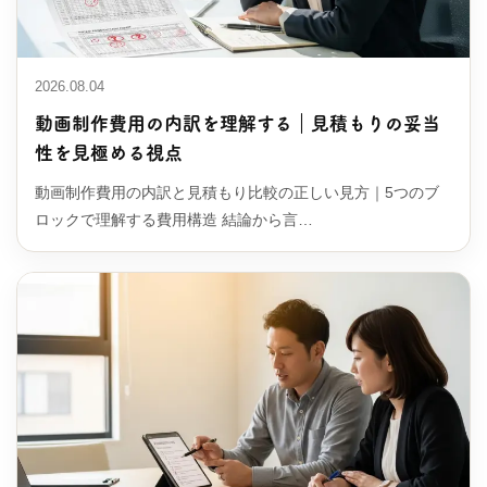
2026.08.04
動画制作費用の内訳を理解する｜見積もりの妥当
性を見極める視点
動画制作費用の内訳と見積もり比較の正しい見方｜5つのブ
ロックで理解する費用構造 結論から言…