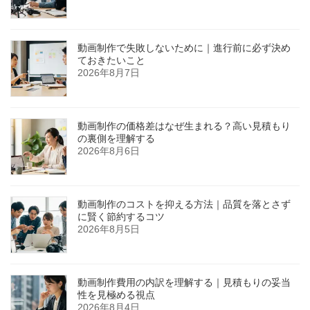
動画制作で失敗しないために｜進行前に必ず決め
ておきたいこと
2026年8月7日
動画制作の価格差はなぜ生まれる？高い見積もり
の裏側を理解する
2026年8月6日
動画制作のコストを抑える方法｜品質を落とさず
に賢く節約するコツ
2026年8月5日
動画制作費用の内訳を理解する｜見積もりの妥当
性を見極める視点
2026年8月4日