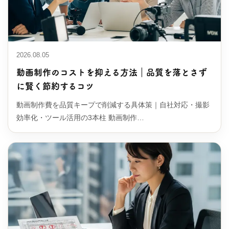
2026.08.05
動画制作のコストを抑える方法｜品質を落とさず
に賢く節約するコツ
動画制作費を品質キープで削減する具体策｜自社対応・撮影
効率化・ツール活用の3本柱 動画制作…