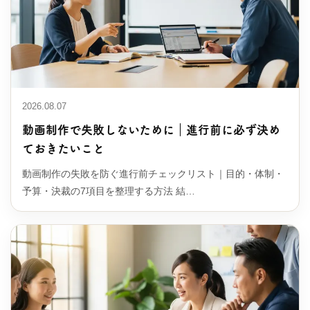
2026.08.07
動画制作で失敗しないために｜進行前に必ず決め
ておきたいこと
動画制作の失敗を防ぐ進行前チェックリスト｜目的・体制・
予算・決裁の7項目を整理する方法 結…