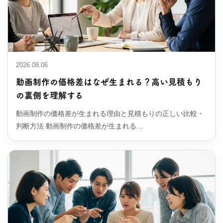
2026.08.06
動画制作の価格差はなぜ生まれる？高い見積もり
の裏側を理解する
動画制作の価格差が生まれる理由と見積もりの正しい比較・
判断方法 動画制作の価格差が生まれる…