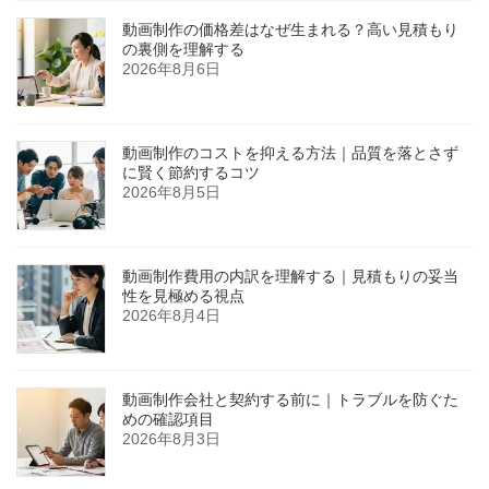
動画制作の価格差はなぜ生まれる？高い見積もり
の裏側を理解する
2026年8月6日
動画制作のコストを抑える方法｜品質を落とさず
に賢く節約するコツ
2026年8月5日
動画制作費用の内訳を理解する｜見積もりの妥当
性を見極める視点
2026年8月4日
動画制作会社と契約する前に｜トラブルを防ぐた
めの確認項目
2026年8月3日