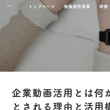
コ
ナ
トップページ
映像制作事業
研修
ン
ビ
テ
ゲ
ン
ー
ツ
シ
へ
ョ
ス
ン
キ
に
ッ
移
プ
動
企業動画活用とは何
とされる理由と活用