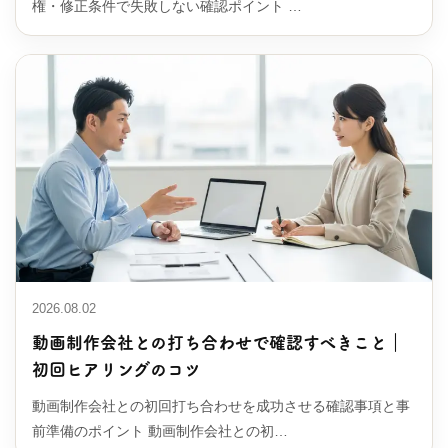
権・修正条件で失敗しない確認ポイント …
2026.08.02
動画制作会社との打ち合わせで確認すべきこと｜
初回ヒアリングのコツ
動画制作会社との初回打ち合わせを成功させる確認事項と事
前準備のポイント 動画制作会社との初…