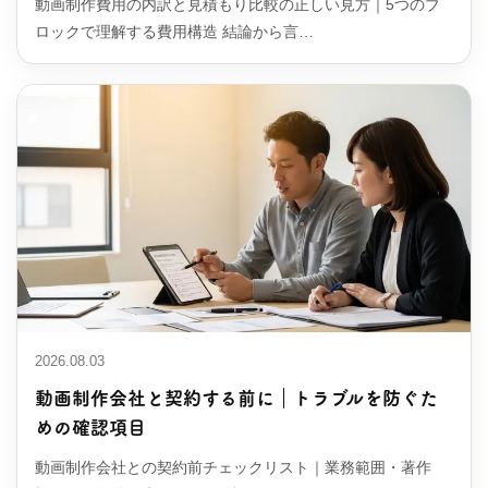
動画制作費用の内訳と見積もり比較の正しい見方｜5つのブ
ロックで理解する費用構造 結論から言…
2026.08.03
動画制作会社と契約する前に｜トラブルを防ぐた
めの確認項目
動画制作会社との契約前チェックリスト｜業務範囲・著作