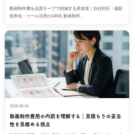
動画制作費を品質キープで削減する具体策｜自社対応・撮影
効率化・ツール活用の3本柱 動画制作…
2026.08.04
動画制作費用の内訳を理解する｜見積もりの妥当
性を見極める視点